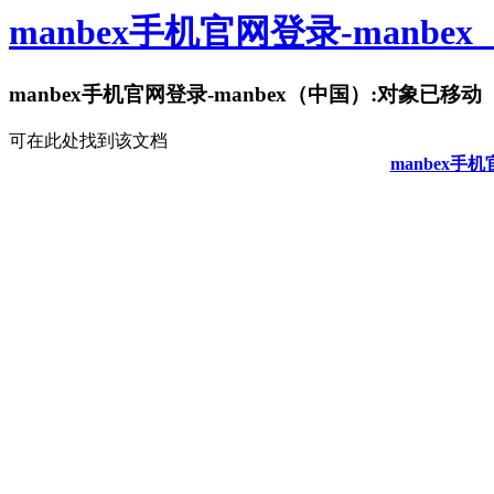
manbex手机官网登录-manbe
manbex手机官网登录-manbex（中国）:对象已移动
可在此处找到该文档
manbex手