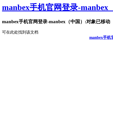
manbex手机官网登录-manbe
manbex手机官网登录-manbex（中国）:对象已移动
可在此处找到该文档
manbex手